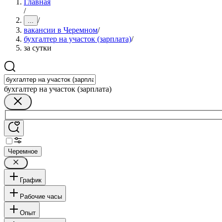
Главная
/
/
...
вакансии в Черемном
/
бухгалтер на участок (зарплата)
/
за сутки
бухгалтер на участок (зарплата)
Черемное
График
Рабочие часы
Опыт