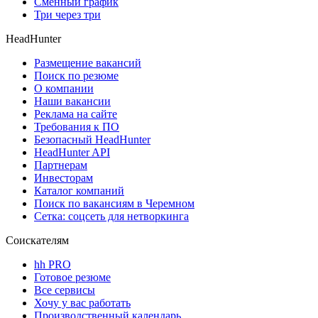
Сменный график
Три через три
HeadHunter
Размещение вакансий
Поиск по резюме
О компании
Наши вакансии
Реклама на сайте
Требования к ПО
Безопасный HeadHunter
HeadHunter API
Партнерам
Инвесторам
Каталог компаний
Поиск по вакансиям в Черемном
Сетка: соцсеть для нетворкинга
Соискателям
hh PRO
Готовое резюме
Все сервисы
Хочу у вас работать
Производственный календарь